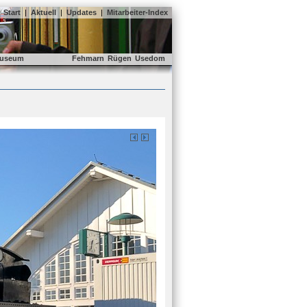
Start
|
Aktuell
|
Updates
|
Mitarbeiter-Index
useum
Fehmarn
Rügen
Usedom