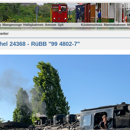
g
Wangerooge
Halligbahnen
Amrum
Sylt
Küstenschutz
Marinebahnen
M
beiter
hel 24368 - RüBB "99 4802-7"