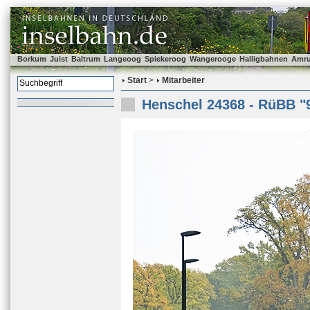
Borkum
Juist
Baltrum
Langeoog
Spiekeroog
Wangerooge
Halligbahnen
Amr
Start
>
Mitarbeiter
Henschel 24368 - RüBB "