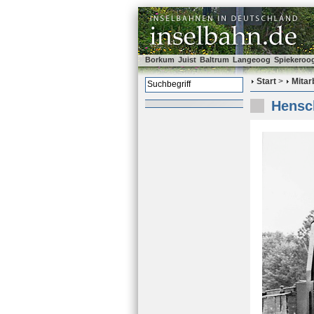
Borkum
Juist
Baltrum
Langeoog
Spiekeroo
Start
>
Mitar
Hensch