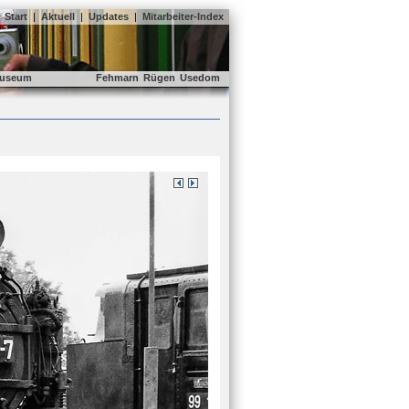
Start
|
Aktuell
|
Updates
|
Mitarbeiter-Index
useum
Fehmarn
Rügen
Usedom