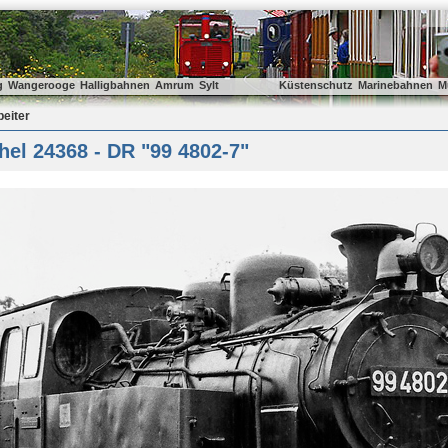
g
Wangerooge
Halligbahnen
Amrum
Sylt
Küstenschutz
Marinebahnen
M
beiter
el 24368 - DR "99 4802-7"