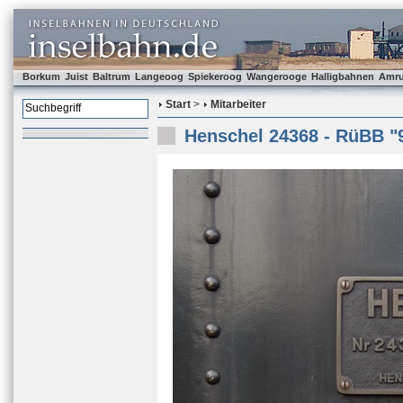
Borkum
Juist
Baltrum
Langeoog
Spiekeroog
Wangerooge
Halligbahnen
Amr
Start
>
Mitarbeiter
Henschel 24368 - RüBB "