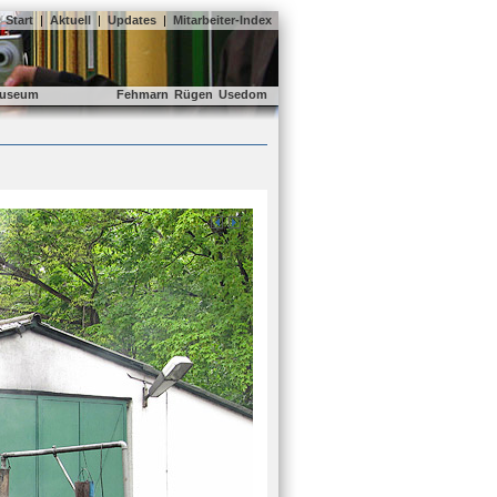
Start
|
Aktuell
|
Updates
|
Mitarbeiter-Index
useum
Fehmarn
Rügen
Usedom