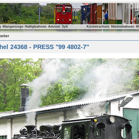
g
Wangerooge
Halligbahnen
Amrum
Sylt
Küstenschutz
Marinebahnen
M
beiter
hel 24368 - PRESS "99 4802-7"