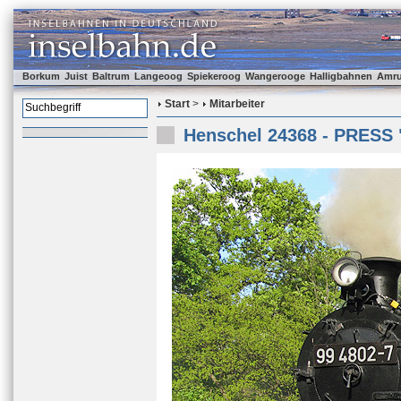
Borkum
Juist
Baltrum
Langeoog
Spiekeroog
Wangerooge
Halligbahnen
Amr
Start
>
Mitarbeiter
Henschel 24368 - PRESS 