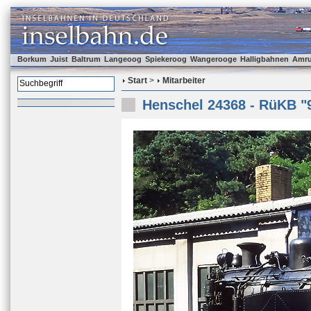
Borkum
Juist
Baltrum
Langeoog
Spiekeroog
Wangerooge
Halligbahnen
Amr
Start
>
Mitarbeiter
Henschel 24368 - RüKB "