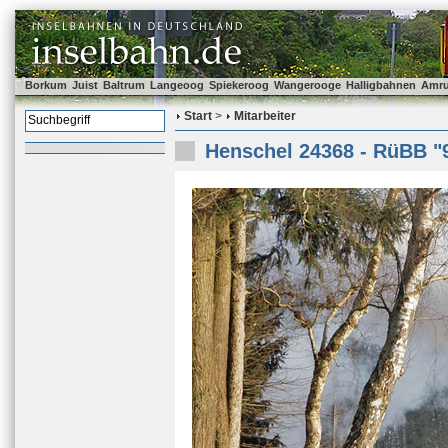
Borkum
Juist
Baltrum
Langeoog
Spiekeroog
Wangerooge
Halligbahnen
Amr
Start
>
Mitarbeiter
Henschel 24368 - RüBB "