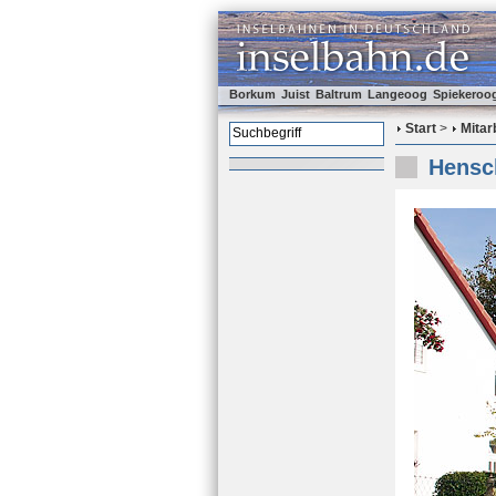
Borkum
Juist
Baltrum
Langeoog
Spiekeroo
Start
>
Mitar
Hensch