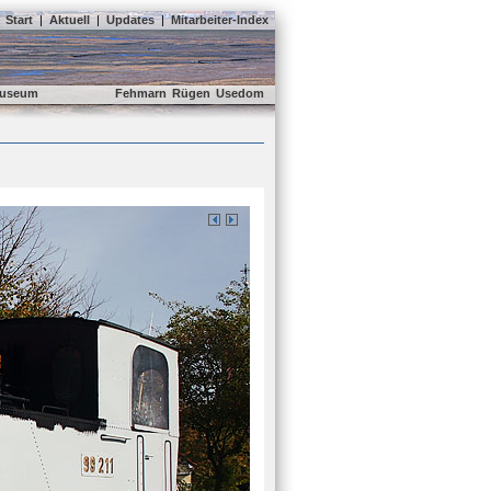
Start
|
Aktuell
|
Updates
|
Mitarbeiter-Index
useum
Fehmarn
Rügen
Usedom