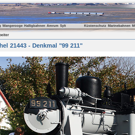
g
Wangerooge
Halligbahnen
Amrum
Sylt
Küstenschutz
Marinebahnen
M
beiter
el 21443 - Denkmal "99 211"