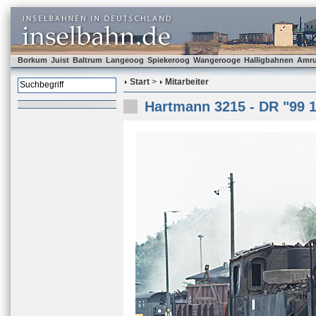
Borkum
Juist
Baltrum
Langeoog
Spiekeroog
Wangerooge
Halligbahnen
Amr
Start
>
Mitarbeiter
Hartmann 3215 - DR "99 