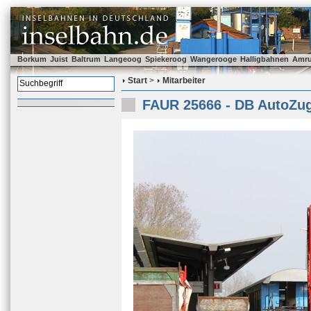
Borkum
Juist
Baltrum
Langeoog
Spiekeroog
Wangerooge
Halligbahnen
Amr
Start
>
Mitarbeiter
FAUR 25666 - DB AutoZug