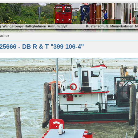
g
Wangerooge
Halligbahnen
Amrum
Sylt
Küstenschutz
Marinebahnen
M
beiter
5666 - DB R & T "399 106-4"