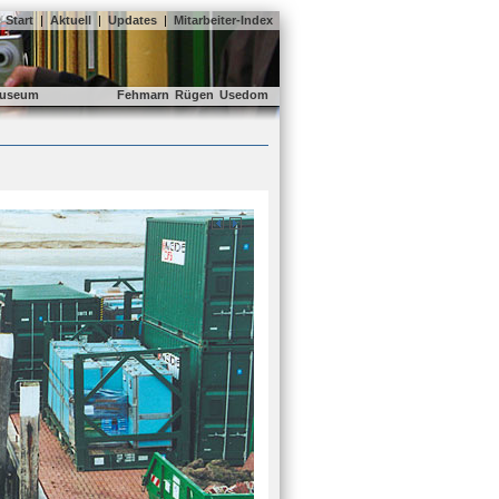
Start
|
Aktuell
|
Updates
|
Mitarbeiter-Index
useum
Fehmarn
Rügen
Usedom