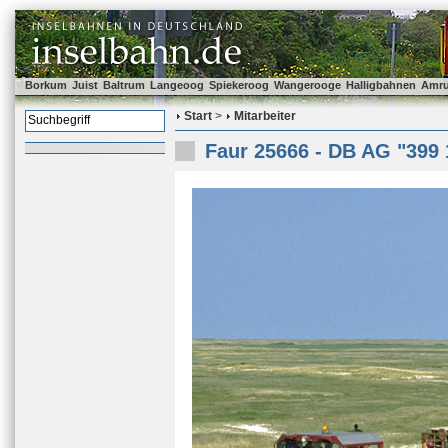
Borkum
Juist
Baltrum
Langeoog
Spiekeroog
Wangerooge
Halligbahnen
Amr
Start
>
Mitarbeiter
Faur 25666 - DB AG "399 