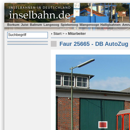
Borkum
Juist
Baltrum
Langeoog
Spiekeroog
Wangerooge
Halligbahnen
Amr
Start
>
Mitarbeiter
Faur 25665 - DB AutoZug 