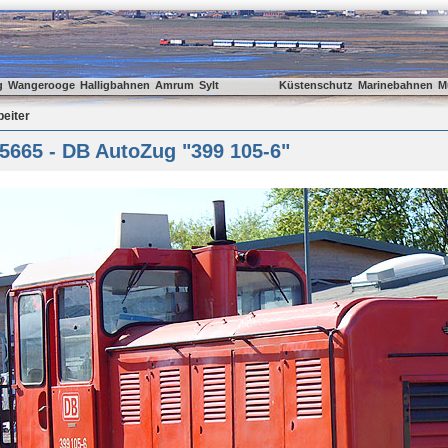
g
Wangerooge
Halligbahnen
Amrum
Sylt
Küstenschutz
Marinebahnen
M
beiter
5665 - DB AutoZug "399 105-6"