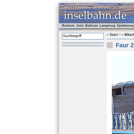
Borkum
Juist
Baltrum
Langeoog
Spiekeroo
Start
>
Mitar
Faur 2