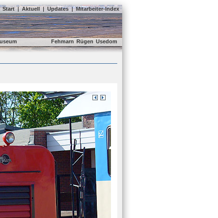
Start
|
Aktuell
|
Updates
|
Mitarbeiter-Index
useum
Fehmarn
Rügen
Usedom