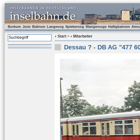
Borkum
Juist
Baltrum
Langeoog
Spiekeroog
Wangerooge
Halligbahnen
Amr
Start
>
Mitarbeiter
Dessau ? - DB AG "477 6