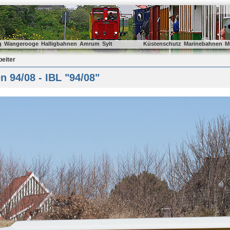
g
Wangerooge
Halligbahnen
Amrum
Sylt
Küstenschutz
Marinebahnen
M
beiter
 94/08 - IBL "94/08"