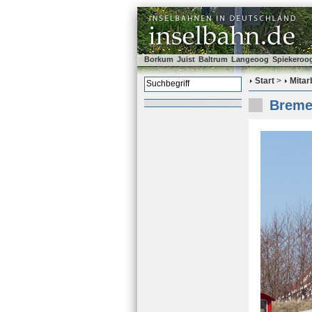
Borkum
Juist
Baltrum
Langeoog
Spiekeroo
Start
>
Mitar
Bremen