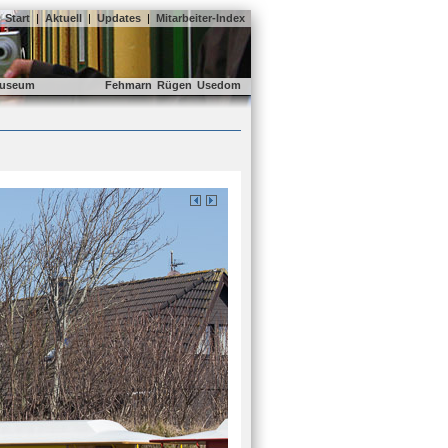
Start
|
Aktuell
|
Updates
|
Mitarbeiter-Index
useum
Fehmarn
Rügen
Usedom