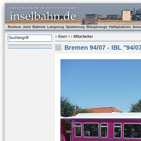
Borkum
Juist
Baltrum
Langeoog
Spiekeroog
Wangerooge
Halligbahnen
Amr
Start
>
Mitarbeiter
Bremen 94/07 - IBL "94/0