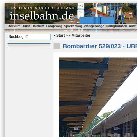
Borkum
Juist
Baltrum
Langeoog
Spiekeroog
Wangerooge
Halligbahnen
Amr
Start
>
Mitarbeiter
Bombardier 529/023 - UB