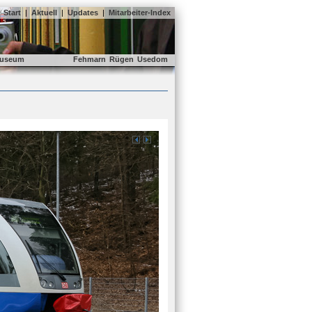
Start
|
Aktuell
|
Updates
|
Mitarbeiter-Index
useum
Fehmarn
Rügen
Usedom