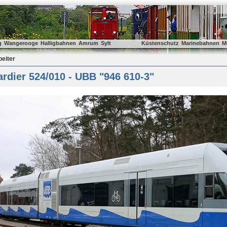
g
Wangerooge
Halligbahnen
Amrum
Sylt
Küstenschutz
Marinebahnen
M
beiter
dier 524/010 - UBB "946 610-3"