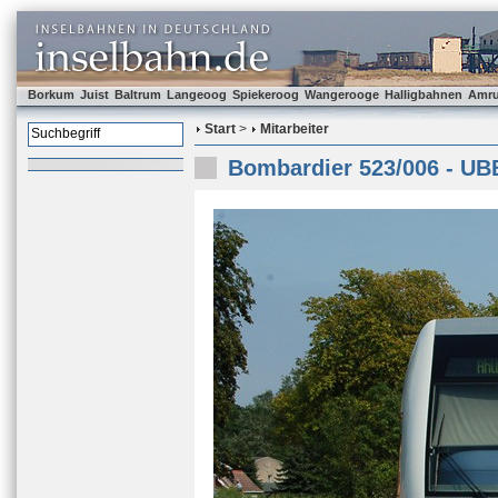
Borkum
Juist
Baltrum
Langeoog
Spiekeroog
Wangerooge
Halligbahnen
Amr
Start
>
Mitarbeiter
Bombardier 523/006 - UB