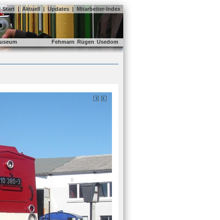
Start
|
Aktuell
|
Updates
|
Mitarbeiter-Index
useum
Fehmarn
Rügen
Usedom