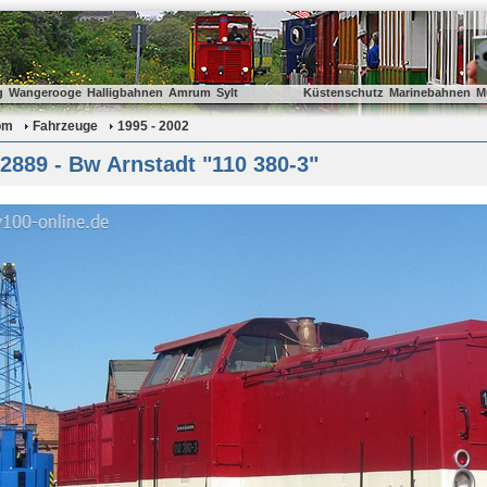
g
Wangerooge
Halligbahnen
Amrum
Sylt
Küstenschutz
Marinebahnen
M
om
Fahrzeuge
1995 - 2002
889 - Bw Arnstadt "110 380-3"