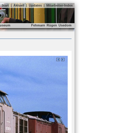
Start
|
Aktuell
|
Updates
|
Mitarbeiter-Index
useum
Fehmarn
Rügen
Usedom