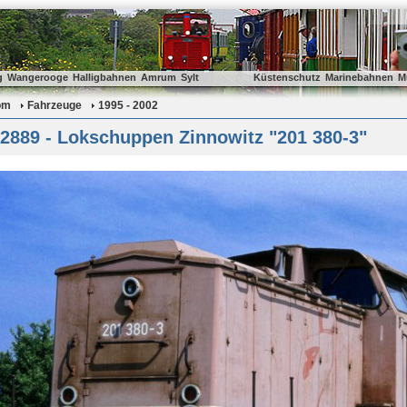
g
Wangerooge
Halligbahnen
Amrum
Sylt
Küstenschutz
Marinebahnen
M
om
Fahrzeuge
1995 - 2002
2889 - Lokschuppen Zinnowitz "201 380-3"