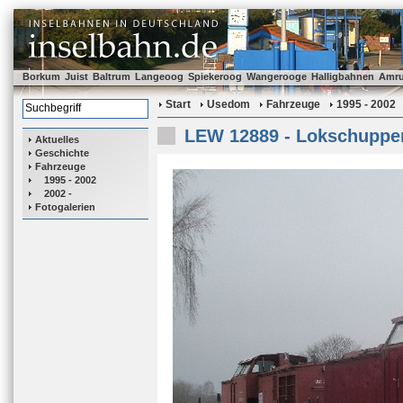
Borkum
Juist
Baltrum
Langeoog
Spiekeroog
Wangerooge
Halligbahnen
Amr
Start
Usedom
Fahrzeuge
1995 - 2002
LEW 12889 - Lokschuppen
Aktuelles
Geschichte
Fahrzeuge
1995 - 2002
2002 -
Fotogalerien