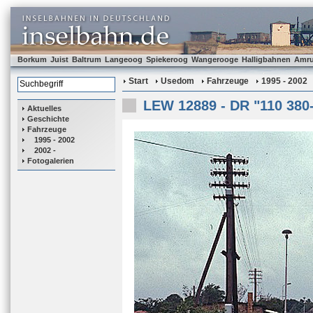
Borkum
Juist
Baltrum
Langeoog
Spiekeroog
Wangerooge
Halligbahnen
Amr
Start
Usedom
Fahrzeuge
1995 - 2002
LEW 12889 - DR "110 380
Aktuelles
Geschichte
Fahrzeuge
1995 - 2002
2002 -
Fotogalerien