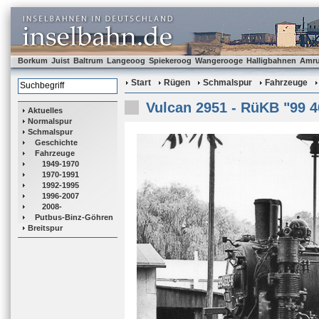
Borkum
Juist
Baltrum
Langeoog
Spiekeroog
Wangerooge
Halligbahnen
Amr
Start
Rügen
Schmalspur
Fahrzeuge
Vulcan 2951 - RüKB "99 4
Aktuelles
Normalspur
Schmalspur
Geschichte
Fahrzeuge
1949-1970
1970-1991
1992-1995
1996-2007
2008-
Putbus-Binz-Göhren
Breitspur