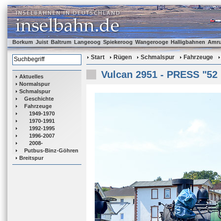
Borkum
Juist
Baltrum
Langeoog
Spiekeroog
Wangerooge
Halligbahnen
Amr
Start
Rügen
Schmalspur
Fahrzeuge
Vulcan 2951 - PRESS "52
Aktuelles
Normalspur
Schmalspur
Geschichte
Fahrzeuge
1949-1970
1970-1991
1992-1995
1996-2007
2008-
Putbus-Binz-Göhren
Breitspur