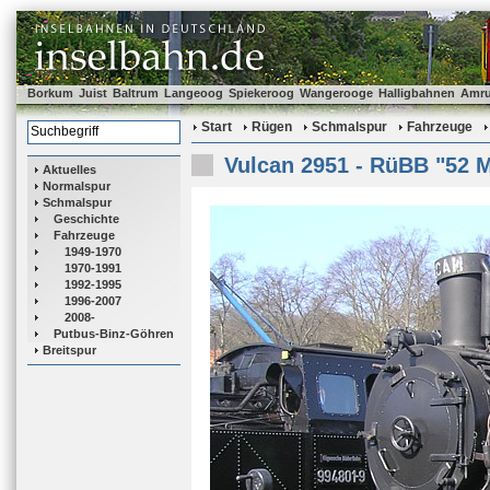
Borkum
Juist
Baltrum
Langeoog
Spiekeroog
Wangerooge
Halligbahnen
Amr
Start
Rügen
Schmalspur
Fahrzeuge
Vulcan 2951 - RüBB "52 
Aktuelles
Normalspur
Schmalspur
Geschichte
Fahrzeuge
1949-1970
1970-1991
1992-1995
1996-2007
2008-
Putbus-Binz-Göhren
Breitspur