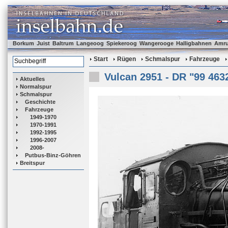
Borkum
Juist
Baltrum
Langeoog
Spiekeroog
Wangerooge
Halligbahnen
Amr
Start
Rügen
Schmalspur
Fahrzeuge
Vulcan 2951 - DR "99 463
Aktuelles
Normalspur
Schmalspur
Geschichte
Fahrzeuge
1949-1970
1970-1991
1992-1995
1996-2007
2008-
Putbus-Binz-Göhren
Breitspur