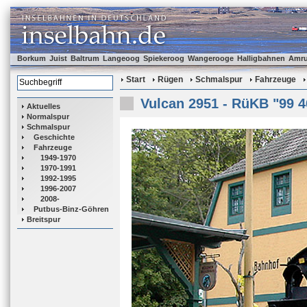
Borkum
Juist
Baltrum
Langeoog
Spiekeroog
Wangerooge
Halligbahnen
Amr
Start
Rügen
Schmalspur
Fahrzeuge
Vulcan 2951 - RüKB "99 4
Aktuelles
Normalspur
Schmalspur
Geschichte
Fahrzeuge
1949-1970
1970-1991
1992-1995
1996-2007
2008-
Putbus-Binz-Göhren
Breitspur