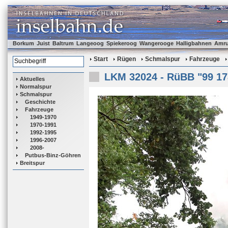
Borkum
Juist
Baltrum
Langeoog
Spiekeroog
Wangerooge
Halligbahnen
Amr
Start
Rügen
Schmalspur
Fahrzeuge
LKM 32024 - RüBB "99 17
Aktuelles
Normalspur
Schmalspur
Geschichte
Fahrzeuge
1949-1970
1970-1991
1992-1995
1996-2007
2008-
Putbus-Binz-Göhren
Breitspur