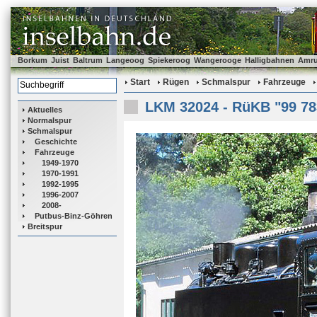
Borkum
Juist
Baltrum
Langeoog
Spiekeroog
Wangerooge
Halligbahnen
Amr
Start
Rügen
Schmalspur
Fahrzeuge
LKM 32024 - RüKB "99 78
Aktuelles
Normalspur
Schmalspur
Geschichte
Fahrzeuge
1949-1970
1970-1991
1992-1995
1996-2007
2008-
Putbus-Binz-Göhren
Breitspur