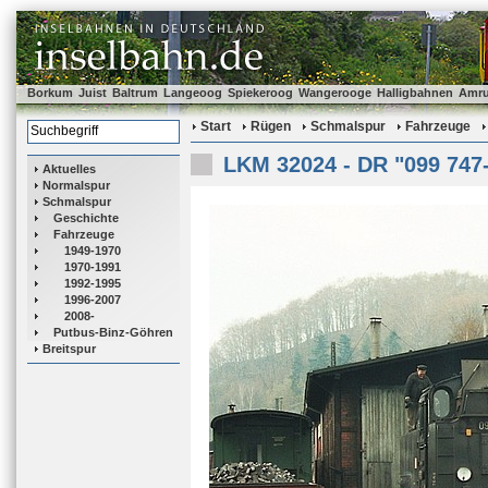
Borkum
Juist
Baltrum
Langeoog
Spiekeroog
Wangerooge
Halligbahnen
Amr
Start
Rügen
Schmalspur
Fahrzeuge
LKM 32024 - DR "099 747
Aktuelles
Normalspur
Schmalspur
Geschichte
Fahrzeuge
1949-1970
1970-1991
1992-1995
1996-2007
2008-
Putbus-Binz-Göhren
Breitspur