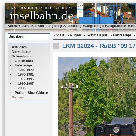
Borkum
Juist
Baltrum
Langeoog
Spiekeroog
Wangerooge
Halligbahnen
Amr
Start
Rügen
Schmalspur
Fahrzeuge
LKM 32024 - RüBB "99 17
Aktuelles
Normalspur
Schmalspur
Geschichte
Fahrzeuge
1949-1970
1970-1991
1992-1995
1996-2007
2008-
Putbus-Binz-Göhren
Breitspur