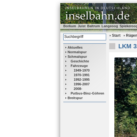
Borkum
Juist
Baltrum
Langeoog
Spiekeroo
Start
Rüge
LKM 3
Aktuelles
Normalspur
Schmalspur
Geschichte
Fahrzeuge
1949-1970
1970-1991
1992-1995
1996-2007
2008-
Putbus-Binz-Göhren
Breitspur