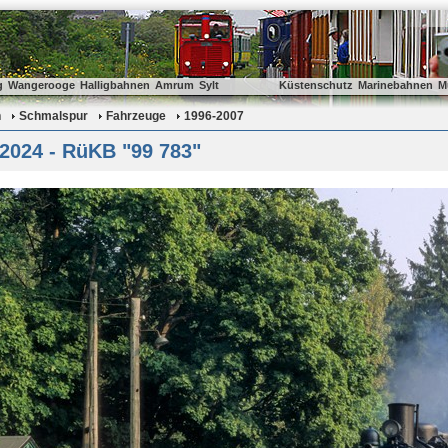
g
Wangerooge
Halligbahnen
Amrum
Sylt
Küstenschutz
Marinebahnen
M
n
Schmalspur
Fahrzeuge
1996-2007
2024 - RüKB "99 783"