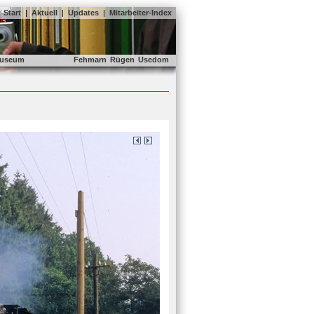
Start
|
Aktuell
|
Updates
|
Mitarbeiter-Index
useum
Fehmarn
Rügen
Usedom