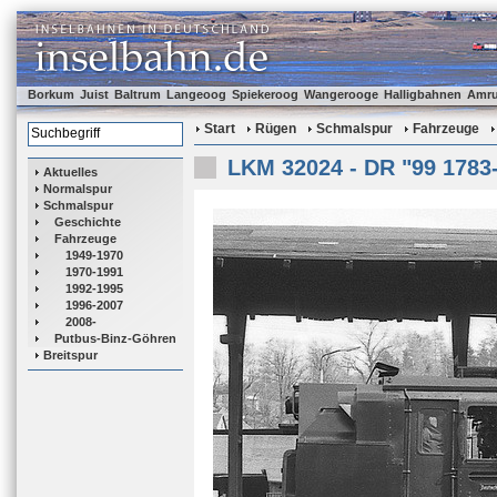
Borkum
Juist
Baltrum
Langeoog
Spiekeroog
Wangerooge
Halligbahnen
Amr
Start
Rügen
Schmalspur
Fahrzeuge
LKM 32024 - DR "99 1783
Aktuelles
Normalspur
Schmalspur
Geschichte
Fahrzeuge
1949-1970
1970-1991
1992-1995
1996-2007
2008-
Putbus-Binz-Göhren
Breitspur