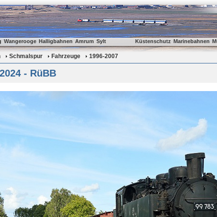
g
Wangerooge
Halligbahnen
Amrum
Sylt
Küstenschutz
Marinebahnen
M
n
Schmalspur
Fahrzeuge
1996-2007
2024 - RüBB