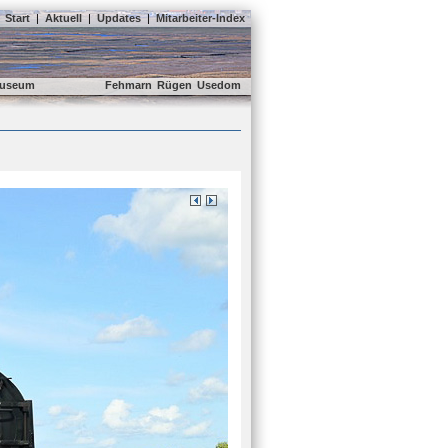
Start
|
Aktuell
|
Updates
|
Mitarbeiter-Index
useum
Fehmarn
Rügen
Usedom