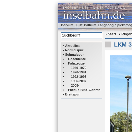
Borkum
Juist
Baltrum
Langeoog
Spiekeroo
Start
Rüge
LKM 3
Aktuelles
Normalspur
Schmalspur
Geschichte
Fahrzeuge
1949-1970
1970-1991
1992-1995
1996-2007
2008-
Putbus-Binz-Göhren
Breitspur