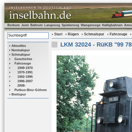
Borkum
Juist
Baltrum
Langeoog
Spiekeroog
Wangerooge
Halligbahnen
Amr
Start
Rügen
Schmalspur
Fahrzeuge
LKM 32024 - RüKB "99 78
Aktuelles
Normalspur
Schmalspur
Geschichte
Fahrzeuge
1949-1970
1970-1991
1992-1995
1996-2007
2008-
Putbus-Binz-Göhren
Breitspur