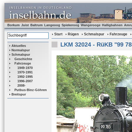
Borkum
Juist
Baltrum
Langeoog
Spiekeroog
Wangerooge
Halligbahnen
Amr
Start
Rügen
Schmalspur
Fahrzeuge
LKM 32024 - RüKB "99 78
Aktuelles
Normalspur
Schmalspur
Geschichte
Fahrzeuge
1949-1970
1970-1991
1992-1995
1996-2007
2008-
Putbus-Binz-Göhren
Breitspur