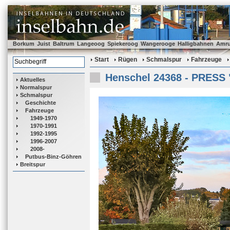
Borkum
Juist
Baltrum
Langeoog
Spiekeroog
Wangerooge
Halligbahnen
Amr
Start
Rügen
Schmalspur
Fahrzeuge
Henschel 24368 - PRESS 
Aktuelles
Normalspur
Schmalspur
Geschichte
Fahrzeuge
1949-1970
1970-1991
1992-1995
1996-2007
2008-
Putbus-Binz-Göhren
Breitspur