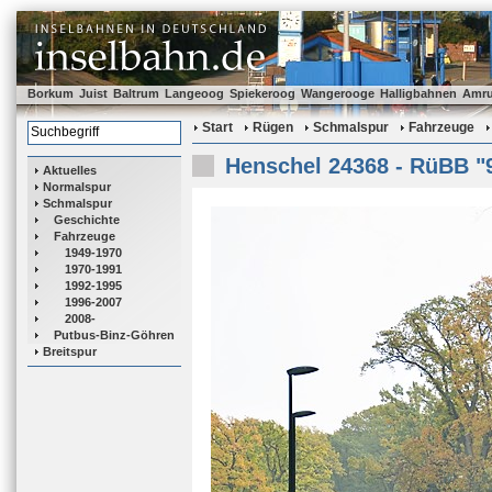
Borkum
Juist
Baltrum
Langeoog
Spiekeroog
Wangerooge
Halligbahnen
Amr
Start
Rügen
Schmalspur
Fahrzeuge
Henschel 24368 - RüBB "
Aktuelles
Normalspur
Schmalspur
Geschichte
Fahrzeuge
1949-1970
1970-1991
1992-1995
1996-2007
2008-
Putbus-Binz-Göhren
Breitspur