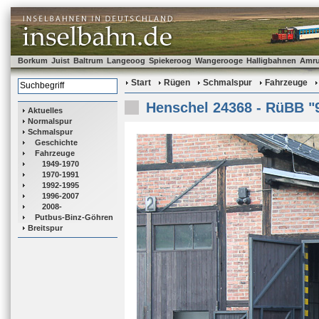
Borkum
Juist
Baltrum
Langeoog
Spiekeroog
Wangerooge
Halligbahnen
Amr
Start
Rügen
Schmalspur
Fahrzeuge
Henschel 24368 - RüBB "
Aktuelles
Normalspur
Schmalspur
Geschichte
Fahrzeuge
1949-1970
1970-1991
1992-1995
1996-2007
2008-
Putbus-Binz-Göhren
Breitspur