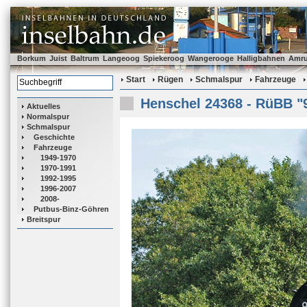
Borkum
Juist
Baltrum
Langeoog
Spiekeroog
Wangerooge
Halligbahnen
Amr
Start
Rügen
Schmalspur
Fahrzeuge
Henschel 24368 - RüBB "
Aktuelles
Normalspur
Schmalspur
Geschichte
Fahrzeuge
1949-1970
1970-1991
1992-1995
1996-2007
2008-
Putbus-Binz-Göhren
Breitspur