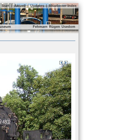
Start
|
Aktuell
|
Updates
|
Mitarbeiter-Index
useum
Fehmarn
Rügen
Usedom