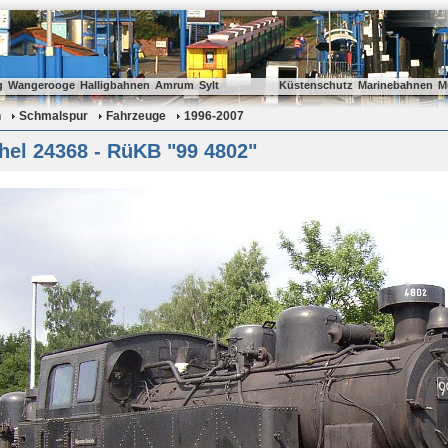
g
Wangerooge
Halligbahnen
Amrum
Sylt
Küstenschutz
Marinebahnen
M
n
Schmalspur
Fahrzeuge
1996-2007
hel 24368 - RüKB "99 4802"