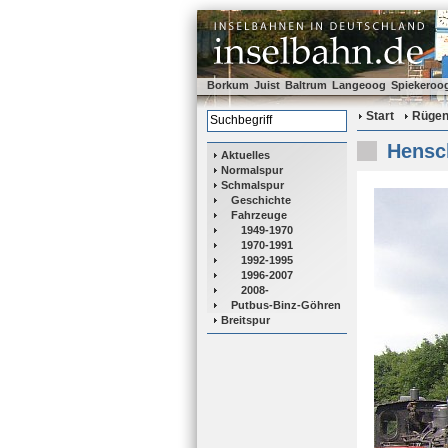
Borkum
Juist
Baltrum
Langeoog
Spiekeroo
Start
Rüge
Hensc
Aktuelles
Normalspur
Schmalspur
Geschichte
Fahrzeuge
1949-1970
1970-1991
1992-1995
1996-2007
2008-
Putbus-Binz-Göhren
Breitspur