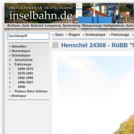
Borkum
Juist
Baltrum
Langeoog
Spiekeroog
Wangerooge
Halligbahnen
Amr
Start
Rügen
Schmalspur
Fahrzeuge
Henschel 24368 - RüBB "
Aktuelles
Normalspur
Schmalspur
Geschichte
Fahrzeuge
1949-1970
1970-1991
1992-1995
1996-2007
2008-
Putbus-Binz-Göhren
Breitspur