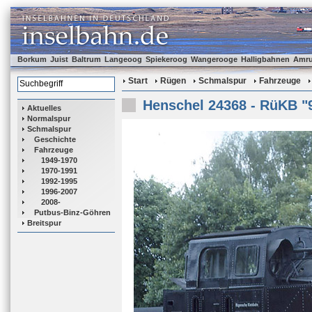
Borkum
Juist
Baltrum
Langeoog
Spiekeroog
Wangerooge
Halligbahnen
Amr
Start
Rügen
Schmalspur
Fahrzeuge
Henschel 24368 - RüKB "
Aktuelles
Normalspur
Schmalspur
Geschichte
Fahrzeuge
1949-1970
1970-1991
1992-1995
1996-2007
2008-
Putbus-Binz-Göhren
Breitspur