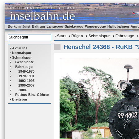
Borkum
Juist
Baltrum
Langeoog
Spiekeroog
Wangerooge
Halligbahnen
Amr
Start
Rügen
Schmalspur
Fahrzeuge
Henschel 24368 - RüKB "
Aktuelles
Normalspur
Schmalspur
Geschichte
Fahrzeuge
1949-1970
1970-1991
1992-1995
1996-2007
2008-
Putbus-Binz-Göhren
Breitspur