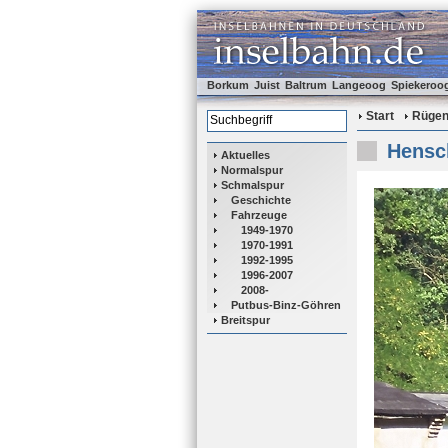
Borkum
Juist
Baltrum
Langeoog
Spiekeroo
Start
Rüge
Hensc
Aktuelles
Normalspur
Schmalspur
Geschichte
Fahrzeuge
1949-1970
1970-1991
1992-1995
1996-2007
2008-
Putbus-Binz-Göhren
Breitspur