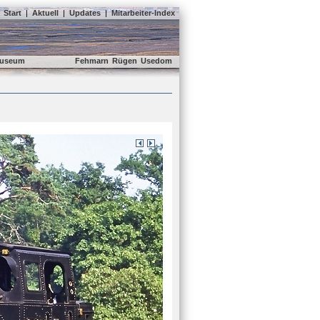
Start
|
Aktuell
|
Updates
|
Mitarbeiter-Index
useum
Fehmarn
Rügen
Usedom