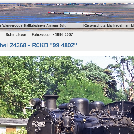
g
Wangerooge
Halligbahnen
Amrum
Sylt
Küstenschutz
Marinebahnen
M
n
Schmalspur
Fahrzeuge
1996-2007
hel 24368 - RüKB "99 4802"