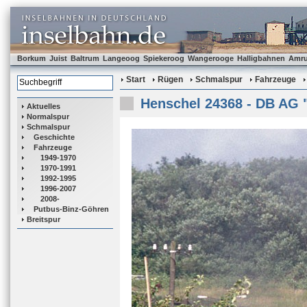
Borkum
Juist
Baltrum
Langeoog
Spiekeroog
Wangerooge
Halligbahnen
Amr
Start
Rügen
Schmalspur
Fahrzeuge
Henschel 24368 - DB AG 
Aktuelles
Normalspur
Schmalspur
Geschichte
Fahrzeuge
1949-1970
1970-1991
1992-1995
1996-2007
2008-
Putbus-Binz-Göhren
Breitspur