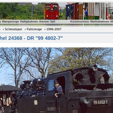
g
Wangerooge
Halligbahnen
Amrum
Sylt
Küstenschutz
Marinebahnen
M
n
Schmalspur
Fahrzeuge
1996-2007
el 24368 - DR "99 4802-7"