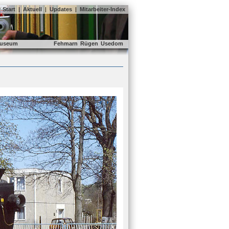
Start
|
Aktuell
|
Updates
|
Mitarbeiter-Index
useum
Fehmarn
Rügen
Usedom