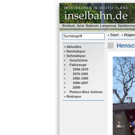
Borkum
Juist
Baltrum
Langeoog
Spiekeroo
Start
Rüge
Hensch
Aktuelles
Normalspur
Schmalspur
Geschichte
Fahrzeuge
1949-1970
1970-1991
1992-1995
1996-2007
2008-
Putbus-Binz-Göhren
Breitspur